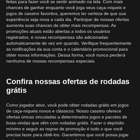
feitas para fazer você se sentir animado na tela. Com mais
chances de ganhar enquanto você joga seus caça-níqueis e
jogos de cassino favoritos, queremos ter certeza de que sua
experiência seja nova a cada dia. Participar de nossas ofertas
aumenta suas chances de obter mais recompensas. As
promoções atuais estão abertas a todos os usuários
registrados, e novas recompensas são adicionadas
automaticamente de vez em quando. Verifique frequentemente
as notificações da sua conta e o calendário promocional para
obter novas informações. Dessa forma, você nunca perderá
nenhuma de nossas recompensas especiais.
Confira nossas ofertas de rodadas
grátis
Como jogador ativo, você pode obter rodadas grátis em jogos
de caça-níqueis novos e clássicos. Nosso cassino oferece
ofertas únicas vinculadas a determinados jogos e pacotes de
boas-vindas que vêm com rodadas grátis. Fazer o depósito
mínimo e seguir as regras de promoção é tudo o que você
precisa fazer para obtê-los. Garantimos que você possa jogar