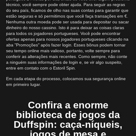
técnico, você sempre pode obter ajuda. Para seguir as regras
do seu país, ficamos de olho nas suas contas para garantir que
estão seguras e só permitimos que você faça transações em €.
Nenhuma outra moeda pode ser usada para depositar ou sacar
dinheiro do nosso cassino. Isto é para deixar as coisas claras
para todos os jogadores portugueses. Você pode encontrar
ofertas apenas para nossos jogadores portugueses clicando na
aba "Promoções" após fazer login. Esses bônus podem tornar
seu tempo online mais valioso, portanto, volte sempre para
conferir as alterações mais recentes. Como sempre, não conte
a ninguém suas informações de login e, se vir algo suspeito,
entre em contato com o Estoril Spin.
Em cada etapa do processo, colocamos sua segurança online
em primeiro lugar.
Confira a enorme
biblioteca de jogos da
Duffspin: caça-níqueis,
jogos de mesa e