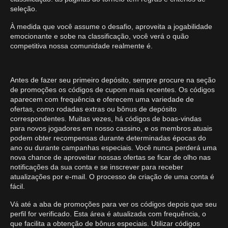
seleção.
À medida que você assume o desafio, aproveita a jogabilidade
emocionante e sobe na classificação, você verá o quão
competitiva nossa comunidade realmente é.
Antes de fazer seu primeiro depósito, sempre procure na seção
de promoções os códigos de cupom mais recentes. Os códigos
aparecem com frequência e oferecem uma variedade de
ofertas, como rodadas extras ou bônus de depósito
correspondentes. Muitas vezes, há códigos de boas-vindas
para novos jogadores em nosso cassino, e os membros atuais
podem obter recompensas durante determinadas épocas do
ano ou durante campanhas especiais. Você nunca perderá uma
nova chance de aproveitar nossas ofertas se ficar de olho nas
notificações da sua conta e se inscrever para receber
atualizações por e-mail. O processo de criação de uma conta é
fácil.
Vá até a aba de promoções para ver os códigos depois que seu
perfil for verificado. Esta área é atualizada com frequência, o
que facilita a obtenção de bônus especiais. Utilizar códigos