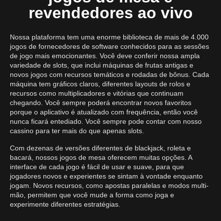
revendedores ao vivo
Nossa plataforma tem uma enorme biblioteca de mais de 4.000
jogos de fornecedores de software conhecidos para as sessões
de jogo mais emocionantes. Você deve conferir nossa ampla
variedade de slots, que inclui máquinas de frutas antigas e
novos jogos com recursos temáticos e rodadas de bônus. Cada
máquina tem gráficos claros, diferentes layouts de rolos e
recursos como multiplicadores e vitórias que continuam
chegando. Você sempre poderá encontrar novos favoritos
porque o aplicativo é atualizado com frequência, então você
nunca ficará entediado. Você sempre pode contar com nosso
cassino para ter mais do que apenas slots.
Com dezenas de versões diferentes de blackjack, roleta e
bacará, nossos jogos de mesa oferecem muitas opções. A
interface de cada jogo é fácil de usar e suave, para que
jogadores novos e experientes se sintam à vontade enquanto
jogam. Novos recursos, como apostas paralelas e modos multi-
mão, permitem que você mude a forma como joga e
experimente diferentes estratégias.