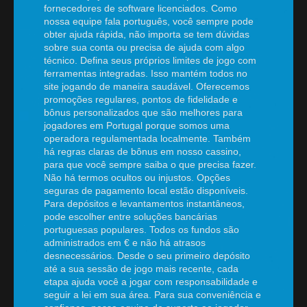
fornecedores de software licenciados. Como
nossa equipe fala português, você sempre pode
obter ajuda rápida, não importa se tem dúvidas
sobre sua conta ou precisa de ajuda com algo
técnico. Defina seus próprios limites de jogo com
ferramentas integradas. Isso mantém todos no
site jogando de maneira saudável. Oferecemos
promoções regulares, pontos de fidelidade e
bônus personalizados que são melhores para
jogadores em Portugal porque somos uma
operadora regulamentada localmente. Também
há regras claras de bônus em nosso cassino,
para que você sempre saiba o que precisa fazer.
Não há termos ocultos ou injustos. Opções
seguras de pagamento local estão disponíveis.
Para depósitos e levantamentos instantâneos,
pode escolher entre soluções bancárias
portuguesas populares. Todos os fundos são
administrados em € e não há atrasos
desnecessários. Desde o seu primeiro depósito
até a sua sessão de jogo mais recente, cada
etapa ajuda você a jogar com responsabilidade e
seguir a lei em sua área. Para sua conveniência e