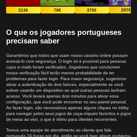
213€
78€
375€
297€
O que os jogadores portugueses
precisam saber
Garantimos que todos que usam nosso cassino online possam
acessá-lo com segurança. O login só é possível para pessoas
cujos e-mails foram verificados. Jogadores que concluírem
nossa verificação fácil terão menos probabilidade de ter
problemas para fazer login. Para maior segurança, sugerimos
ativar a autenticação de dois fatores, especialmente se você
estiver usando um dispositivo ao qual outras pessoas tenham
acesso. Você levará apenas dois minutos para ativar essa
configuração, que você pode encontrar no seu painel pessoal.
Ao fazer login, são necessários apenas alguns cliques no lobby
para navegar pelos seus jogos de caça-níqueis favoritos e jogos
de mesa ao vivo, o que é ótimo para clientes recorrentes.
Temos uma equipe de atendimento ao cliente que fala
português 24 horas por dia, então se você tiver algum problema