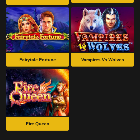
Fairytale Fortune
Untamed Giant Panda
Fire Queen