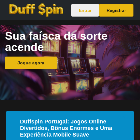
Entrar
Registrar
Sua faísca da sorte
acende
Jogue agora
Duffspin Portugal: Jogos Online
Divertidos, Bônus Enormes e Uma
Experiência Mobile Suave