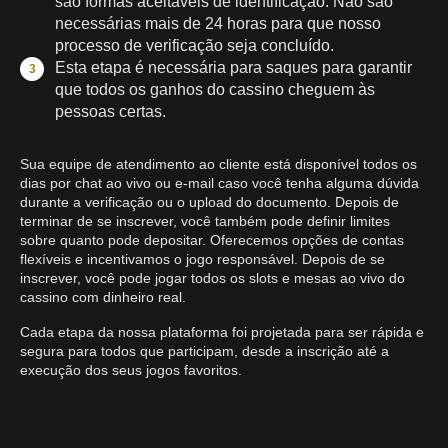
são formas aceitáveis de identificação. Não são
necessárias mais de 24 horas para que nosso
processo de verificação seja concluído.
Esta etapa é necessária para saques para garantir
que todos os ganhos do cassino cheguem às
pessoas certas.
Sua equipe de atendimento ao cliente está disponível todos os
dias por chat ao vivo ou e-mail caso você tenha alguma dúvida
durante a verificação ou o upload do documento. Depois de
terminar de se inscrever, você também pode definir limites
sobre quanto pode depositar. Oferecemos opções de contas
flexíveis e incentivamos o jogo responsável. Depois de se
inscrever, você pode jogar todos os slots e mesas ao vivo do
cassino com dinheiro real.
Cada etapa da nossa plataforma foi projetada para ser rápida e
segura para todos que participam, desde a inscrição até a
execução dos seus jogos favoritos.