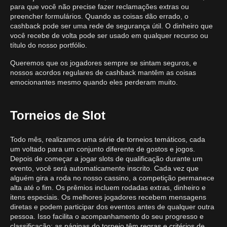
para que você não precise fazer reclamações extras ou
preencher formulários. Quando as coisas dão errado, o
cashback pode ser uma rede de segurança útil. O dinheiro que
você recebe de volta pode ser usado em qualquer recurso ou
título do nosso portfólio.
Queremos que os jogadores sempre se sintam seguros, e
nossos acordos regulares de cashback mantêm as coisas
emocionantes mesmo quando eles perderam muito.
Torneios de Slot
Todo mês, realizamos uma série de torneios temáticos, cada
um voltado para um conjunto diferente de gostos e jogos.
Depois de começar a jogar slots de qualificação durante um
evento, você será automaticamente inscrito. Cada vez que
alguém gira a roda no nosso cassino, a competição permanece
alta até o fim. Os prêmios incluem rodadas extras, dinheiro e
itens especiais. Os melhores jogadores recebem mensagens
diretas e podem participar dos eventos antes de qualquer outra
pessoa. Isso facilita o acompanhamento do seu progresso e
classificação: as páginas do torneio têm regras e critérios de