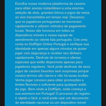
Escolha nossa moderna plataforma de cassino
para obter acesso instantâneo a uma enorme
seleção de slots, grandes bônus e jogos de mesa
ao vivo transmitidos em tempo real. Deixamos
que os jogadores portugueses se inscrevam
rapidamente e utilizem métodos de pagamento
locais. Nosso site funciona em todos os
dispositivos móveis e nossa equipe de
atendimento ao cliente fala português. Crie uma
conta no DuffSpin Online Portugal e verifique sua
identidade em apenas alguns minutos se quiser
jogar com segurança e receber seu dinheiro
rapidamente. Desfrute de torneios e ofertas
especiais que estão disponíveis apenas para
jogadores regulares. Você pode desfrutar de seus
jogos de cassino favoritos sem surpresas porque
nossos termos são claros e não há taxas ocultas.
Venha jogar conosco para obter promoções e
limites flexíveis o suficiente para qualquer estilo
de jogo. Bem-vindo à DuffSpin, onde começa a
sua aventura em Portugal! O processo de registro
é rápido e fácil, e você pode usar um documento
de identidade nacional ou um dispositivo móvel