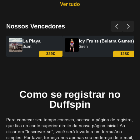
Ver tudo
Nossos Vencedores
La Playa
Icy Fruits (Belatra Games)
Scort
Siren
329€
128€
Como se registrar no
Duffspin
Para começar seu tempo conosco, acesse a página de registro,
que fica no canto superior direito da nossa página inicial. Ao
clicar em "Inscrever-se", você será levado a um formulário
simples. Por favor, forneça-nos apenas seu endereço de e-mail,