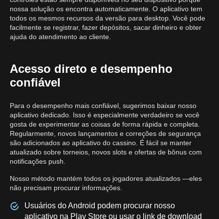
nossa solução os encontra automaticamente. O aplicativo tem
todos os mesmos recursos da versão para desktop. Você pode
facilmente se registrar, fazer depósitos, sacar dinheiro e obter
ajuda do atendimento ao cliente.
Acesso direto e desempenho
confiável
Para o desempenho mais confiável, sugerimos baixar nosso
aplicativo dedicado. Isso é especialmente verdadeiro se você
gosta de experimentar as coisas de forma rápida e completa.
Regularmente, novos lançamentos e correções de segurança
são adicionados ao aplicativo do cassino. É fácil se manter
atualizado sobre torneios, novos slots e ofertas de bônus com
notificações push.
Nosso método mantém todos os jogadores atualizados —eles
não precisam procurar informações.
Usuários do Android podem procurar nosso
aplicativo na Play Store ou usar o link de download