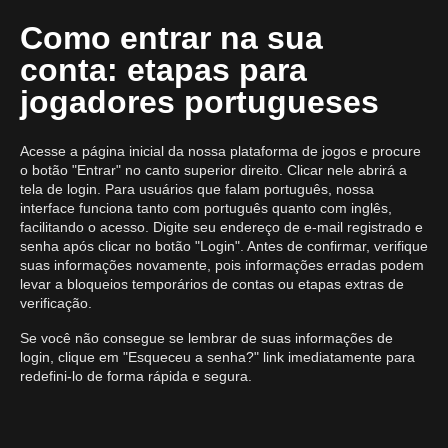
Como entrar na sua
conta: etapas para
jogadores portugueses
Acesse a página inicial da nossa plataforma de jogos e procure
o botão "Entrar" no canto superior direito. Clicar nele abrirá a
tela de login. Para usuários que falam português, nossa
interface funciona tanto com português quanto com inglês,
facilitando o acesso. Digite seu endereço de e-mail registrado e
senha após clicar no botão "Login". Antes de confirmar, verifique
suas informações novamente, pois informações erradas podem
levar a bloqueios temporários de contas ou etapas extras de
verificação.
Se você não consegue se lembrar de suas informações de
login, clique em "Esqueceu a senha?" link imediatamente para
redefini-lo de forma rápida e segura.