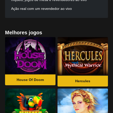
Ação real com um revendedor ao vivo
O bônus Duffspin inclui rodadas grátis, cashback e
torneios
Confira nossas ofertas de rodadas grátis
Melhores jogos
Ofertas de Cashback Personalizado
Torneios de Slot
Aplicativo móvel Duffspin
Acesso direto e desempenho confiável
Reivindique seu status VIP na Duffspin para obter
House Of Doom
benefícios especiais
Hercules
Como se tornar um Vip
Segurança na Duffspin: Pagamentos seguros e
proteção ao jogador
Medidas de segurança para jogadores