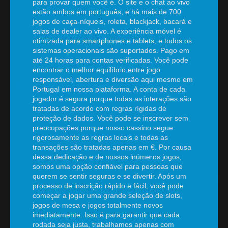
para provar quem você é. O site e o chat ao vivo
estão ambos em português, e há mais de 700
jogos de caça-níqueis, roleta, blackjack, bacará e
salas de dealer ao vivo. A experiência móvel é
otimizada para smartphones e tablets, e todos os
sistemas operacionais são suportados. Pago em
até 24 horas para contas verificadas. Você pode
encontrar o melhor equilíbrio entre jogo
responsável, abertura e diversão aqui mesmo em
Portugal em nossa plataforma. A conta de cada
jogador é segura porque todas as interações são
tratadas de acordo com regras rígidas de
proteção de dados. Você pode se inscrever sem
preocupações porque nosso cassino segue
rigorosamente as regras locais e todas as
transações são tratadas apenas em €. Por causa
dessa dedicação e de nossos inúmeros jogos,
somos uma opção confiável para pessoas que
querem se sentir seguras e se divertir. Após um
processo de inscrição rápido e fácil, você pode
começar a jogar uma grande seleção de slots,
jogos de mesa e jogos totalmente novos
imediatamente. Isso é para garantir que cada
rodada seja justa, trabalhamos apenas com